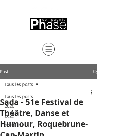
Sophie Boursier
Post
Tous les posts
Tous les posts
Sada - 51e Festival de
2026
Théâtre, Danse et
2025
Humour, Roquebrune-
2024
Cap-Martin
2023