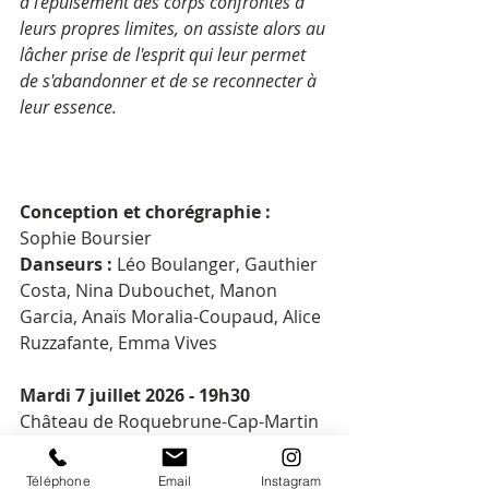
à l'épuisement des corps confrontés à 
leurs propres limites, on assiste alors au 
lâcher prise de l'esprit qui leur permet 
de s'abandonner et de se reconnecter à 
leur essence.
Conception et chorégraphie : 
Sophie Boursier
Danseurs : 
Léo Boulanger, Gauthier 
Costa, Nina Dubouchet, Manon 
Garcia, Anaïs Moralia-Coupaud, Alice 
Ruzzafante, Emma Vives
Mardi 7 juillet 2026 - 19h30
Château de Roquebrune-Cap-Martin
Spectacle tout public
Tarif : 15€
Téléphone
Email
Instagram