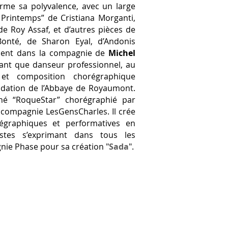
firme sa polyvalence, avec un large
é Printemps” de Cristiana Morganti,
 de Roy Assaf, et d’autres pièces de
Bonté, de Sharon Eyal, d’Andonis
ement dans la compagnie de
Michel
n tant que danseur professionnel, au
t composition chorégraphique
ondation de l’Abbaye de Royaumont.
 né “RoqueStar” chorégraphié par
a compagnie LesGensCharles. Il crée
graphiques et performatives en
istes s’exprimant dans tous les
nie Phase pour sa création "
Sada
".
Phase -
CL Communication
2026