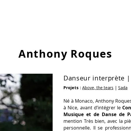
Accueil
À propos
Créations
Performances In Situ
Act
Anthony Roques
Danseur interprète |
Projets :
Above, the tears
|
Sada
Né à Monaco, Anthony Roque
à Nice, avant d’intégrer le
Con
Musique et de Danse de Pa
mention Très bien, avec la piè
personnelle. Il se professio