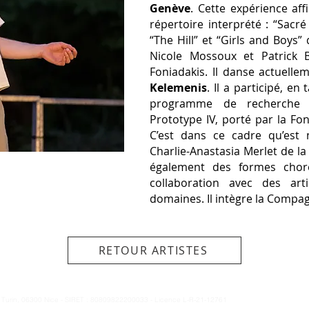
Genève
. Cette expérience af
répertoire interprété : “Sacr
“The Hill” et “Girls and Boys”
Nicole Mossoux et Patrick 
Foniadakis. Il danse actuell
Kelemenis
. Il a participé, e
programme de recherche e
Prototype IV, porté par la F
C’est dans ce cadre qu’est
Charlie-Anastasia Merlet de l
également des formes choré
collaboration avec des art
domaines. Il intègre la Compag
RETOUR ARTISTES
e Turin, 06300 Nice - SIRET : 80809822200033 - Licence L-R-21-12761
© Copyright Compagnie 