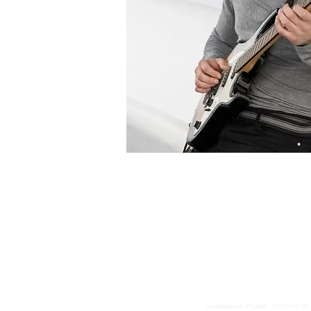
Compagnie Phase
- 89 route d