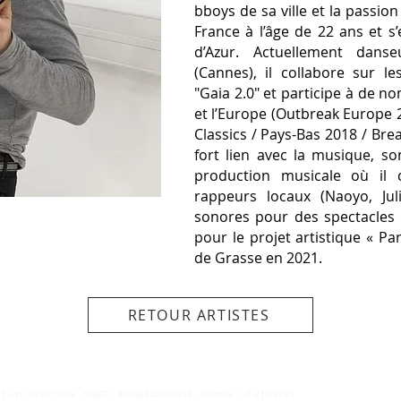
bboys de sa ville et la passion 
France à l’âge de 22 ans et s
d’Azur. Actuellement dan
(Cannes), il collabore sur le
"Gaia 2.0" et participe à de no
et l’Europe (Outbreak Europe 
Classics / Pays-Bas 2018 / Bre
fort lien avec la musique, so
production musicale où il 
rappeurs locaux (Naoyo, Jul
sonores pour des spectacles
pour le projet artistique « Par
de Grasse en 2021.
RETOUR ARTISTES
e Turin, 06300 Nice - SIRET : 80809822200033 - Licence L-R-21-12761
© Copyright Compagnie 