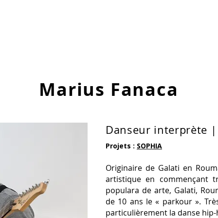
Accueil
À propos
Créations
Performances In Situ
Act
Marius Fanaca
Danseur interprète |
Projets :
SOPHIA
Originaire de Galati en Rou
artistique en commençant t
populara de arte, Galati, Rou
de 10 ans le « parkour ». Très
particulièrement la danse hip-h