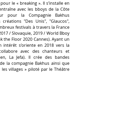
pour le « breaking ». Il s’installe en
’entraîne avec les bboys de la Côte
seur pour la Compagnie Bakhus
s créations "Des Unis", "Glaucos",
mbreux festivals à travers la France
2017 / Slovaquie, 2019 / World Bboy
ak the Floor 2020 Cannes). Ayant un
n intérêt s’oriente en 2018 vers la
collabore avec des chanteurs et
ien, La Jefa). Il crée des bandes
 de la compagnie Bakhus ainsi que
 les villages » piloté par le Théâtre
Phase -
CL Communication
2026